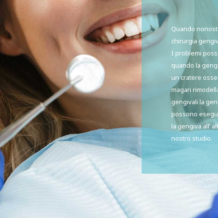
Quando nonostant
chirurgia gengiv
I problemi posso
quando la gengi
un cratere osseo
magari rimodell
gengivali la gen
possono eseguire
la gengiva all’ a
nostro studio.