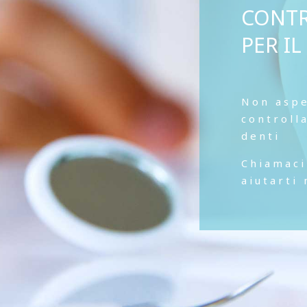
CONTR
PER I
Non aspe
controll
denti
Chiamaci
aiutarti