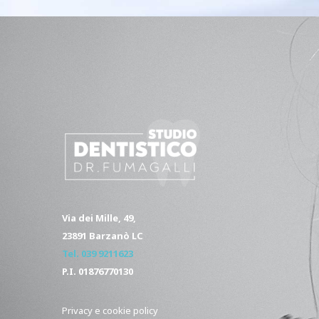
Via dei Mille, 49,
23891 Barzanò LC
Tel. 039 921162
3
P.I. 01876770130
Privacy e cookie policy