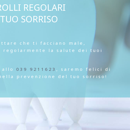
OLLI REGOLARI
L TUO SORRISO
ttare che ti facciano male,
a regolarmente la salute dei tuoi
 allo
039 9211623
, saremo felici di
 nella prevenzione del tuo sorriso!