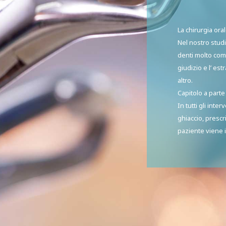
La chirurgia ora
Nel nostro studi
denti molto com
giudizio e l’ est
altro.
Capitolo a parte 
In tutti gli inte
ghiaccio, prescri
paziente viene i