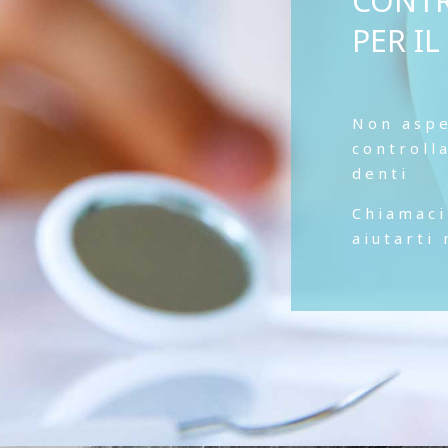
CONTR
PER I
Non aspe
controll
denti
Chiamaci
aiutarti