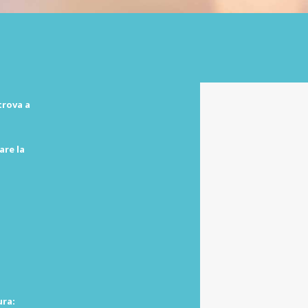
trova a
are la
ura: