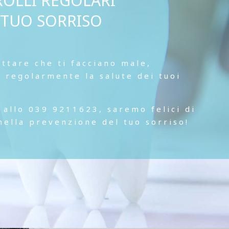
OLLI REGOLARI
L TUO SORRISO
ttare che ti facciano male,
a regolarmente la salute dei tuoi
 allo 039 9211623, saremo felici di
 nella prevenzione del tuo sorriso!