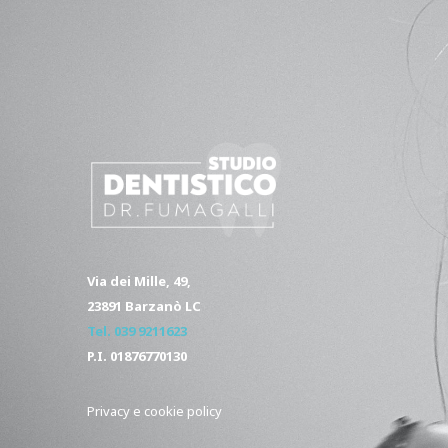
Via dei Mille, 49,
23891 Barzanò LC
Tel. 039 921162
3
P.I. 01876770130
Privacy e cookie policy